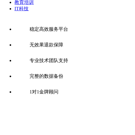
教育培训
IT科技
稳定高效服务平台
无效果退款保障
专业技术团队支持
完整的数据备份
1对1金牌顾问
全国SEO公司分站：
网站优化
北京SEO
上海SEO
广州SEO
深
圳SEO
重庆SEO优化
长沙SEO优化
郑州网站优化
西安网站优
化
武汉SEO优化
天津SEO优化
南京SEO优化
杭州SEO优化
东
莞SEO
大连网站优化
成都SEO
苏州网站优化
太原SEO优化
石
家庄SEO
福州SEO
无锡SEO
佛山SEO
宁波SEO
合肥SEO优
化
沈阳网站优化
济南SEO
昆明SEO
南宁SEO优化
南昌SEO